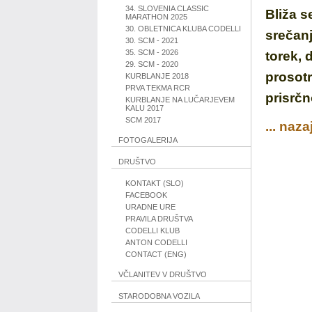
34. SLOVENIA CLASSIC
Bliža s
MARATHON 2025
30. OBLETNICA KLUBA CODELLI
srečanj
30. SCM - 2021
35. SCM - 2026
torek, 
29. SCM - 2020
prosotr
KURBLANJE 2018
PRVA TEKMA RCR
prisrčn
KURBLANJE NA LUČARJEVEM
KALU 2017
SCM 2017
... naz
FOTOGALERIJA
DRUŠTVO
KONTAKT (SLO)
FACEBOOK
URADNE URE
PRAVILA DRUŠTVA
CODELLI KLUB
ANTON CODELLI
CONTACT (ENG)
VČLANITEV V DRUŠTVO
STARODOBNA VOZILA